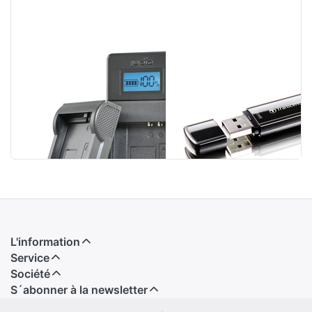
Jupio USB Brand
Transcend 64GB
Charger for
JetFlash 700
Canon 7.2V-
Black (USB 3.1)
8.4V batteries
L'information
Service
Société
S´abonner à la newsletter