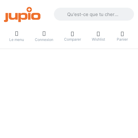
Enter a search term. Results will appea
Comparer
Wishlist
Panier
Le menu
Connexion